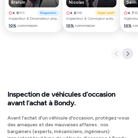
Brahim
Nicolas
Saim
4.9
(
41
)
Diagnostic
4.8
(
16
)
Super actif
4.7
(
6
Inspecteur & Dessinateur-projeteur automobile
Inspecteur & Convoyeur automobile
10
%
commission
10
%
commission
10
%
co
Inspection de véhicules d’occasion
avant l’achat à
Bondy
.
Avant l'achat d'un véhicule d'occasion, protégez-vous
des arnaques et des mauvaises affaires : nos
bargainers (experts, mécaniciens, ingénieurs)