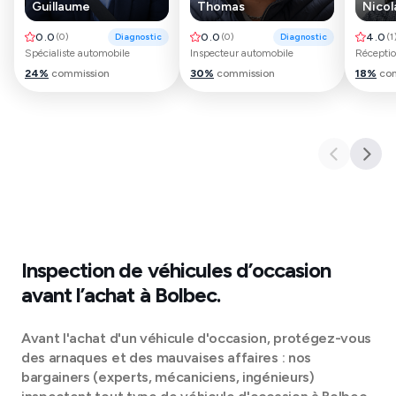
Guillaume
Thomas
Nicol
0.0
(
0
)
Diagnostic
0.0
(
0
)
Diagnostic
4.0
(
1
Spécialiste automobile
Inspecteur automobile
24
%
commission
30
%
commission
18
%
co
Inspection de véhicules d’occasion
avant l’achat à
Bolbec
.
Avant l'achat d'un véhicule d'occasion, protégez-vous
des arnaques et des mauvaises affaires : nos
bargainers (experts, mécaniciens, ingénieurs)