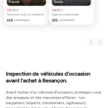
Franck
Denis
0.0
(
0
)
4.5
(
3
)
Technicien auto. et indépendant debosselage sans peinture
Ingénieur automobile
24
%
commission
25
%
commission
Inspection de véhicules d’occasion
avant l’achat à
Besançon
.
Avant l'achat d'un véhicule d'occasion, protégez-vous
des arnaques et des mauvaises affaires : nos
bargainers (experts, mécaniciens, ingénieurs)