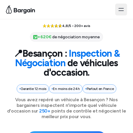
4,8/5 • 200+ avis
+
620
€
de négociation moyenne
📍
Besançon
:
Inspection &
Négociation
de véhicules
d'occasion.
Garantie 12 mois
En moins de 24h
Partout en France
Vous avez repéré un véhicule à
Besançon
? Nos
bargainers inspectent n'importe quel véhicule
d'occasion sur
250+
points de contrôle et négocient le
meilleur prix pour vous.