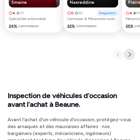
Smaine
Nasreddine
Pierr
4.0
(
1
)
0.0
(
0
)
Diagnostic
4.8
(
1
Spécialiste automobile
Carrossier & Mécanicien automobile
24
%
commission
22
%
commission
25
%
co
Inspection de véhicules d’occasion
avant l’achat à
Beaune
.
Avant l'achat d'un véhicule d'occasion, protégez-vous
des arnaques et des mauvaises affaires : nos
bargainers (experts, mécaniciens, ingénieurs)