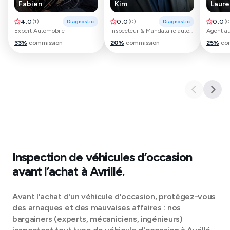
Fabien
Kim
Laure
4.0
(
1
)
Diagnostic
0.0
(
0
)
Diagnostic
0.0
(
0
Expert Automobile
Inspecteur & Mandataire automobile
33
%
commission
20
%
commission
25
%
co
Inspection de véhicules d’occasion
avant l’achat à
Avrillé
.
Avant l'achat d'un véhicule d'occasion, protégez-vous
des arnaques et des mauvaises affaires : nos
bargainers (experts, mécaniciens, ingénieurs)