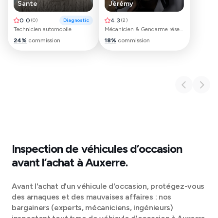
Sante
Jérémy
0.0
(
0
)
Diagnostic
4.3
(
2
)
Technicien automobile
Mécanicien & Gendarme réserviste
24
%
commission
18
%
commission
Inspection de véhicules d’occasion
avant l’achat à
Auxerre
.
Avant l'achat d'un véhicule d'occasion, protégez-vous
des arnaques et des mauvaises affaires : nos
bargainers (experts, mécaniciens, ingénieurs)