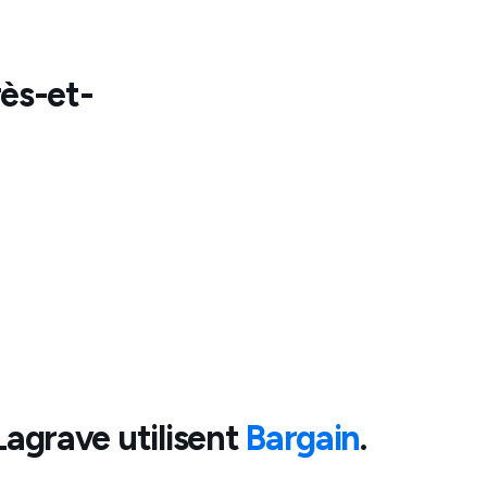
ès-et-
Lagrave
utilisent
Bargain
.