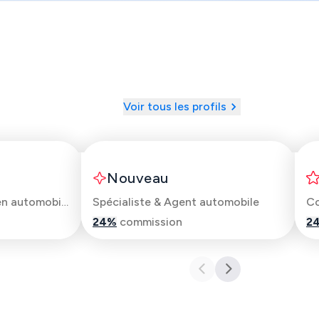
Voir tous les profils
Allan
Nouveau
Inspecteur & Mécanicien automobile
Spécialiste & Agent automobile
Co
24
%
commission
2