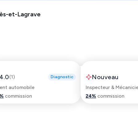
ès-et-Lagrave
Goumrani
Lewis
4.0
Nouveau
(
1
)
Diagnostic
ent automobile
%
commission
24
%
commission