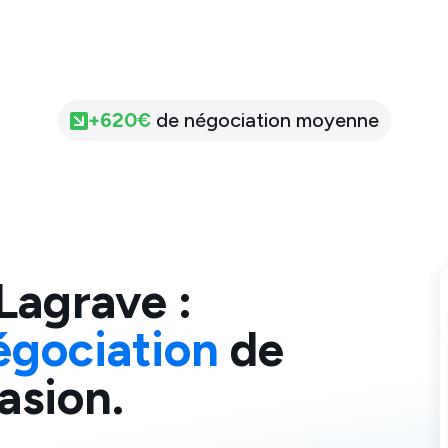
+
620
€
de négociation moyenne
Lagrave
:
égociation
de
asion.