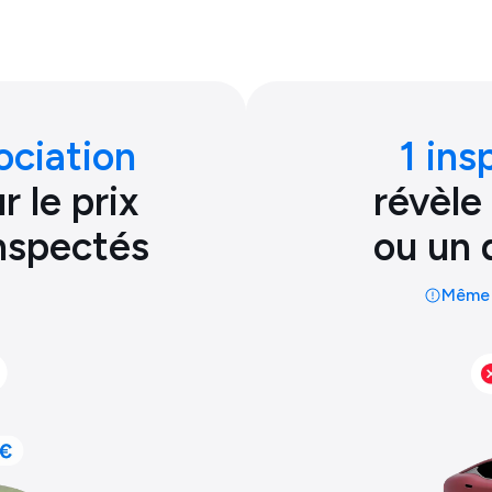
ociation
1 ins
 le prix
révèle
inspectés
ou un 
Même 