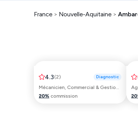
France
>
Nouvelle-Aquitaine
>
Ambar
Julien
4.3
(
2
)
Diagnostic
Mécanicien, Commercial & Gestionnaire de parc
Ag
20
%
commission
20