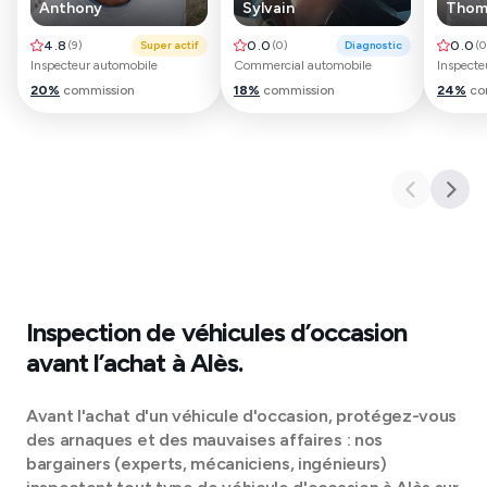
Anthony
Sylvain
Thom
4.8
(
9
)
Super actif
0.0
(
0
)
Diagnostic
0.0
(
0
Inspecteur automobile
Commercial automobile
Inspecte
20
%
commission
18
%
commission
24
%
co
Inspection de véhicules d’occasion
avant l’achat à
Alès
.
Avant l'achat d'un véhicule d'occasion, protégez-vous
des arnaques et des mauvaises affaires : nos
bargainers (experts, mécaniciens, ingénieurs)