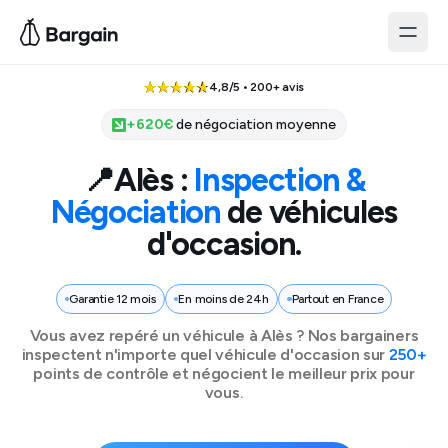
4,8/5 • 200+ avis
+
620
€
de négociation moyenne
📍
Alès
:
Inspection &
Négociation
de véhicules
d'occasion.
Garantie 12 mois
En moins de 24h
Partout en France
Vous avez repéré un véhicule à
Alès
? Nos bargainers
inspectent n'importe quel véhicule d'occasion sur
250+
points de contrôle et négocient le meilleur prix pour
vous.