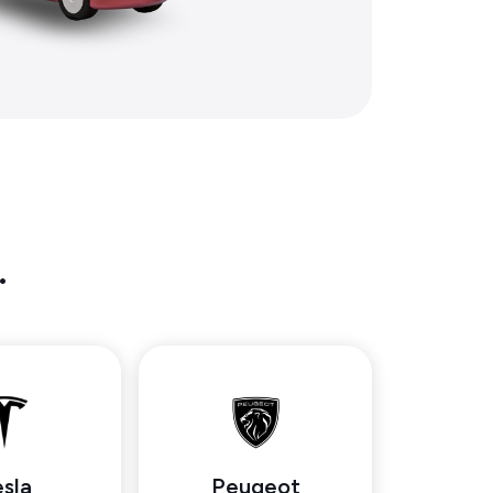
.
sla
Peugeot