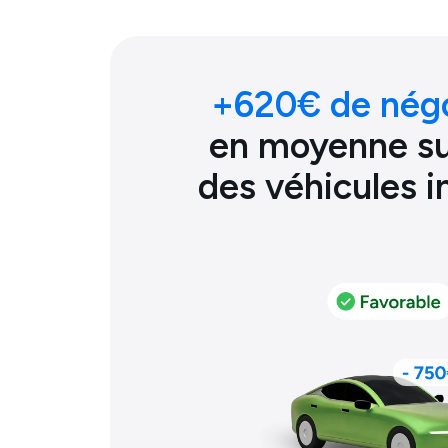
+
620
€ de nég
en moyenne sur
des véhicules 