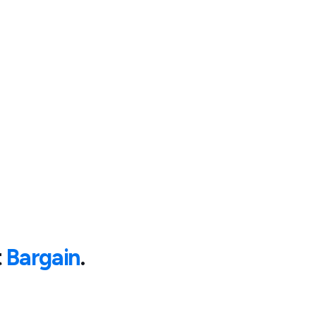
t
Bargain
.