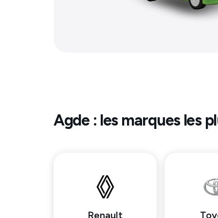
Agde
: les marques les p
Renault
Toy