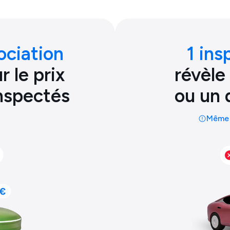
ociation
1 ins
 le prix
révèle
inspectés
ou un 
Même 