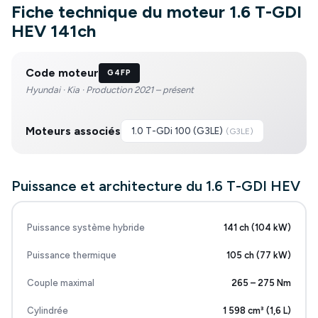
Fiche technique du moteur 1.6 T-GDI
HEV 141ch
Code moteur
G4FP
Hyundai · Kia · Production 2021 – présent
Moteurs associés
1.0 T-GDi 100 (G3LE)
(
G3LE
)
Puissance et architecture du 1.6 T-GDI HEV
Puissance système hybride
141 ch (104 kW)
Puissance thermique
105 ch (77 kW)
Couple maximal
265 – 275 Nm
Cylindrée
1 598 cm³ (1,6 L)