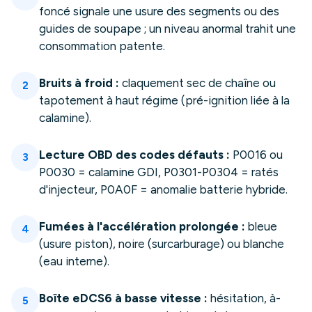
foncé signale une usure des segments ou des
guides de soupape ; un niveau anormal trahit une
consommation patente.
Bruits à froid :
claquement sec de chaîne ou
2
tapotement à haut régime (pré-ignition liée à la
calamine).
Lecture OBD des codes défauts :
P0016 ou
3
P0030 = calamine GDI, P0301-P0304 = ratés
d'injecteur, P0A0F = anomalie batterie hybride.
Fumées à l'accélération prolongée :
bleue
4
(usure piston), noire (surcarburage) ou blanche
(eau interne).
Boîte eDCS6 à basse vitesse :
hésitation, à-
5