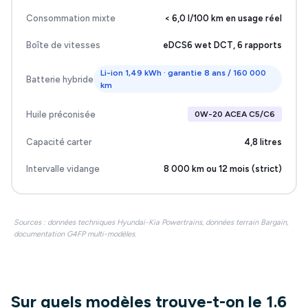
Consommation mixte
< 6,0 l/100 km en usage réel
Boîte de vitesses
eDCS6 wet DCT, 6 rapports
Li-ion 1,49 kWh · garantie 8 ans / 160 000
Batterie hybride
km
Huile préconisée
0W-20 ACEA C5/C6
Capacité carter
4,8 litres
Intervalle vidange
8 000 km ou 12 mois (strict)
Sources : données techniques Hyundai-Kia Powertrains, données terrain Bargain,
documentation G4FP multi-modèles.
Sur quels modèles trouve-t-on le 1.6