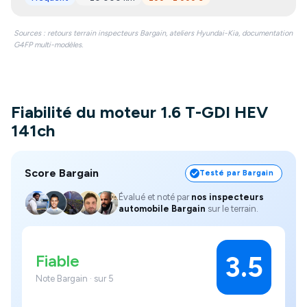
Sources : retours terrain inspecteurs Bargain, ateliers Hyundai-Kia, documentation
G4FP multi-modèles.
Fiabilité du moteur 1.6 T-GDI HEV
141ch
Score Bargain
Testé par Bargain
Évalué et noté par
nos inspecteurs
automobile Bargain
sur le terrain.
Fiable
3.5
Note Bargain · sur 5